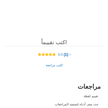
اكتب تقييماً
(1)
5.0
متوسط
قيمة
التقييم
اكتب مراجعة
هو
5.0
من
5
نجوم.
Read
a
Review.
رابط
نفس
الصفحة.