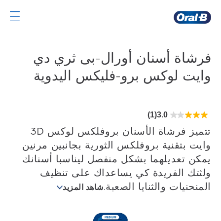
صفحة
Oral-
B
فرشاة أسنان أورال-بى ثري دي
الرئيسية
وايت لوكس برو-فليكس اليدوية
(1)
3.0
3.0
من
5
تتميز فرشاة الأسنان بروفلكس لوكس 3D
نجوم.
1
وايت بتقنية بروفلكس الثورية بجانبين مرنين
مراجعة
يمكن تعديلهما بشكل منفصل ليناسبا أسنانك
ولثتك الفريدة كي يساعداك على تنظيف
المنحنيات والثنايا الصعبة.
شاهد المزيد