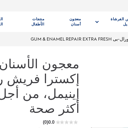
 الفرشاة
معجون
منتجات
ال
يل
أسنان
الأطفال
ال
GUM & ENAMEL REPAI
معجون الأسنان 
إكسترا فريش ري
إينيمل، من أجل 
أكثر صحة
(0)
0.0
0.0
من