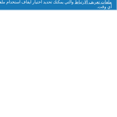
ملفات تعريف الارتباط
والتي يمكنك تحديد اختيار ايقاف استخدام مل
أي وقت.
الموافقة على ملفات تعريف الارتباط
منتجات أورال-بى
فرش الأسنان الكهربائية
رؤوس الفرشاة البديلة
معجون أسنان
فرش أسنان الأطفال
فرش أسنان يدوية
غسول الفم