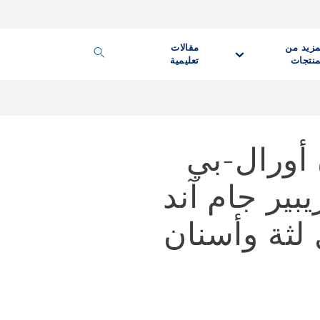
مزيد من
مقالات
منتجات
تعليمية
أورال-بي
بير جام آند
لثة وأسنان