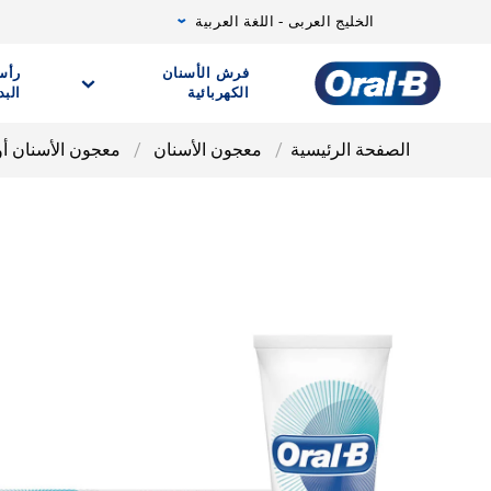
الخليج العربى - اللغة العربية
فرش الأسنان
رأس
الكهربائية
البد
صفحة
Oral-
الصفحة الرئيسية
معجون الأسنان
معجون الأسنان أورال-بى R EXTRA FRESH
B
الرئيسية