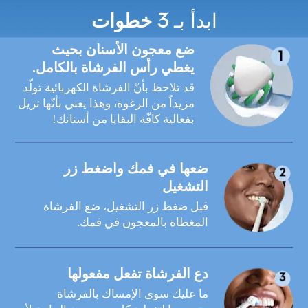
ابدأ بـ
3 خطوات
ضع معجون الأسنان بحيث
تم شحن فرشاتك وهي جاهزة للاستخدام! كل
يغطي رأس الفرشاة بالكامل.
ما عليك فعله هو:
قد تلاحظ بأنّ الفرشاة الكهربائية تولّد
مزيداً من الرغوة، وهذا يعني بأنّها تزيل
بفعالية كافّة البقايا من أسنانك!
ضعها في فمك واضغط زر
التشغيل
قبل ضغط زر التشغيل، ضع الفرشاة
المغطاة بالمعجون في فمك.
دع الفرشاة تفعل مفعولها
ما عليك سوى الإمساك بالفرشاة