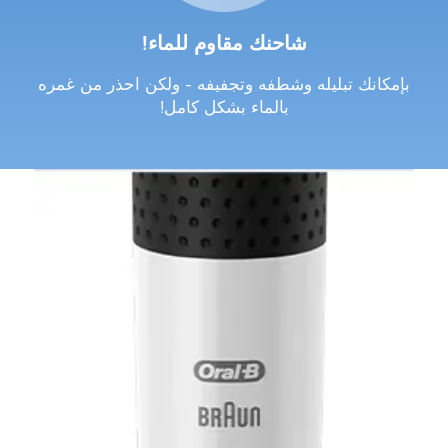
شاحنك مقاوم للماء!
بإمكانك تبليله وشطفه وتجفيفه - ولكن احذر من غمره
بالماء بشكل كامل!